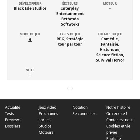
DÉVELOPPEUR
ÉDITEURS
MOTEUR
Black Isle Studios
Interplay
-
Entertainment
Bethesda
Softworks
MODE DE JEU
TYPES DE JEU
THÈMES DU JEU
RPG, Stratégie
Comédie,
tour par tour
Fantaisie,
Historique,
Science fiction,
Survival Horror
NOTE
-
Actualité
Jeux vidéo
Notation
Notre histoire
Tests
Prochaines
Se connecter
On recrute !
Previews
sorties
Contactez-nous
Dossiers
Studios
Cookies et vie
Moteurs
privée
Publicité