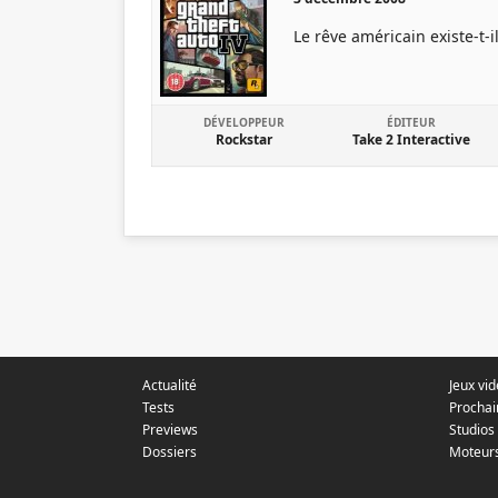
Le rêve américain existe-t-i
DÉVELOPPEUR
ÉDITEUR
Rockstar
Take 2 Interactive
Actualité
Jeux vi
Tests
Prochai
Previews
Studios
Dossiers
Moteur