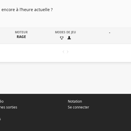
l encore à l’heure actuelle ?
MOTEUR
MODES DE JEU
-
RAGE
déo
Notation
nes sorties
Se connecter
s