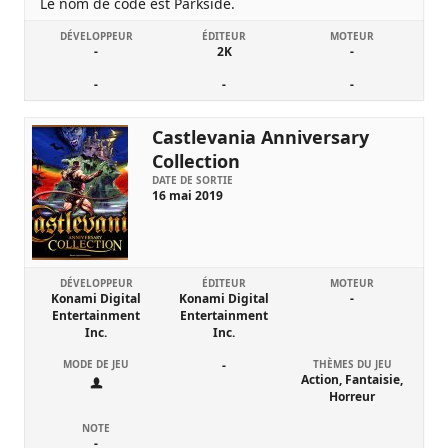
Le nom de code est Parkside.
DÉVELOPPEUR
ÉDITEUR
MOTEUR
-
2K
-
-
-
-
Castlevania Anniversary
Collection
DATE DE SORTIE
16 mai 2019
DÉVELOPPEUR
ÉDITEUR
MOTEUR
Konami Digital
Konami Digital
-
Entertainment
Entertainment
Inc.
Inc.
MODE DE JEU
-
THÈMES DU JEU
Action, Fantaisie,
Horreur
NOTE
-