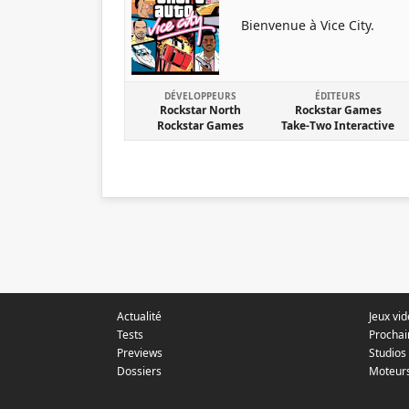
Bienvenue à Vice City.
DÉVELOPPEURS
ÉDITEURS
Rockstar North
Rockstar Games
Rockstar Games
Take-Two Interactive
Actualité
Jeux vi
Tests
Prochai
Previews
Studios
Dossiers
Moteur