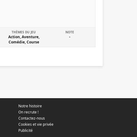
THÈMES DU JEU
NOTE
Action, Aventure,
-
Comédie, Course
Notre histoire
On recrute !
Contactez-nous
Cookies et vie privée
Publicité