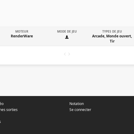
MOTEUR
MODE DE JEU
TYPES DE JEU
RenderWare
Arcade, Monde ouvert,
Tir
déo
Notation
nes sorties
Se connecter
s