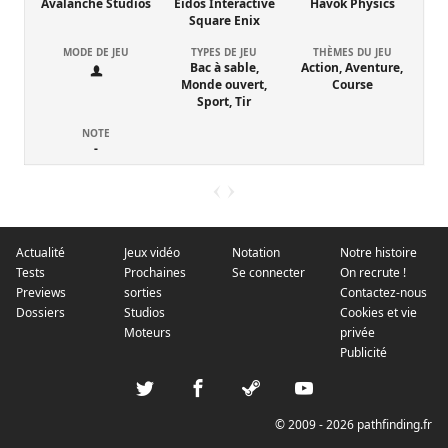
Avalanche Studios
Eidos Interactive
Havok Physics
Square Enix
MODE DE JEU
TYPES DE JEU
THÈMES DU JEU
Bac à sable,
Action, Aventure,
Monde ouvert,
Course
Sport, Tir
NOTE
-
Actualité
Jeux vidéo
Notation
Notre histoire
Tests
Prochaines
Se connecter
On recrute !
Previews
sorties
Contactez-nous
Dossiers
Studios
Cookies et vie
Moteurs
privée
Publicité
© 2009 - 2026 pathfinding.fr