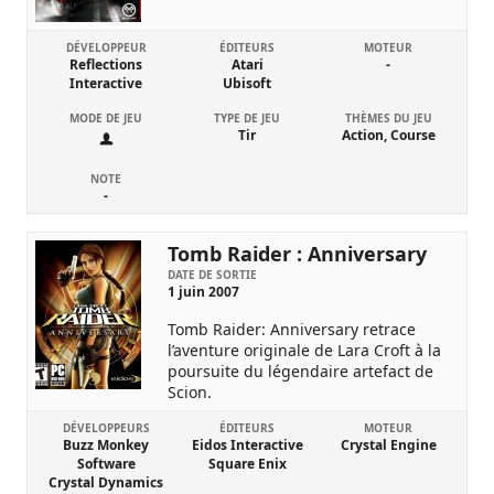
DÉVELOPPEUR
ÉDITEURS
MOTEUR
Reflections
Atari
-
Interactive
Ubisoft
MODE DE JEU
TYPE DE JEU
THÈMES DU JEU
Tir
Action, Course
NOTE
-
Tomb Raider : Anniversary
DATE DE SORTIE
1 juin 2007
Tomb Raider: Anniversary retrace
l’aventure originale de Lara Croft à la
poursuite du légendaire artefact de
Scion.
DÉVELOPPEURS
ÉDITEURS
MOTEUR
Buzz Monkey
Eidos Interactive
Crystal Engine
Software
Square Enix
Crystal Dynamics