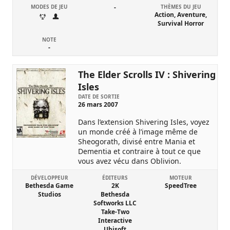
MODES DE JEU
-
THÈMES DU JEU
Action, Aventure,
Survival Horror
NOTE
-
The Elder Scrolls IV : Shivering
Isles
DATE DE SORTIE
26 mars 2007
Dans l’extension Shivering Isles, voyez
un monde créé à l’image même de
Sheogorath, divisé entre Mania et
Dementia et contraire à tout ce que
vous avez vécu dans Oblivion.
DÉVELOPPEUR
ÉDITEURS
MOTEUR
Bethesda Game
2K
SpeedTree
Studios
Bethesda
Softworks LLC
Take-Two
Interactive
Ubisoft