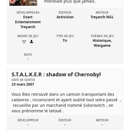
mondiale plus que jamais.
DÉVELOPPEURS
ÉDITEUR
MOTEUR
Exact
Activision
Treyarch NGL
Entertainment
Treyarch
MODES DE JEU
TYPE DE JEU
THÈMES DU JEU
Tir
Historique,
Wargame
NOTE
-
S.T.A.L.K.E.R : shadow of Chernobyl
DATE DE SORTIE
23 mars 2007
Vous êtes retrouvé dans un camion transportant des
cadavres , inconscient et ayant oublié tout votre passé ,
recueillie par un marchand nommé Sidorovitch , on
vous prénomme le tatoué .
DÉVELOPPEUR
ÉDITEUR
MOTEUR
-
-
-