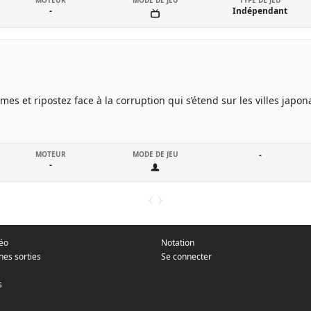
MOTEUR
MODE DE JEU
TYPE DE JEU
-
Indépendant
es et ripostez face à la corruption qui s’étend sur les villes japon
MOTEUR
MODE DE JEU
-
-
déo
Notation
nes sorties
Se connecter
s