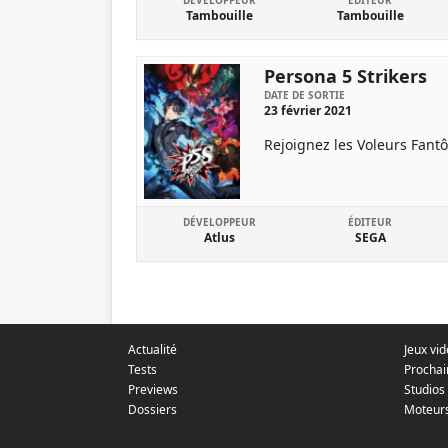
DÉVELOPPEUR
ÉDITEUR
Tambouille
Tambouille
Persona 5 Strikers
DATE DE SORTIE
23 février 2021
Rejoignez les Voleurs Fantôm
DÉVELOPPEUR
ÉDITEUR
Atlus
SEGA
Actualité
Jeux vi
Tests
Prochai
Previews
Studios
Dossiers
Moteur