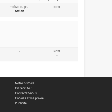
THÈME DU JEU
NOTE
Action
-
-
NOTE
-
Notre histoire
On recrute !
Contactez-nous
Cookies et vie privée
Publicité