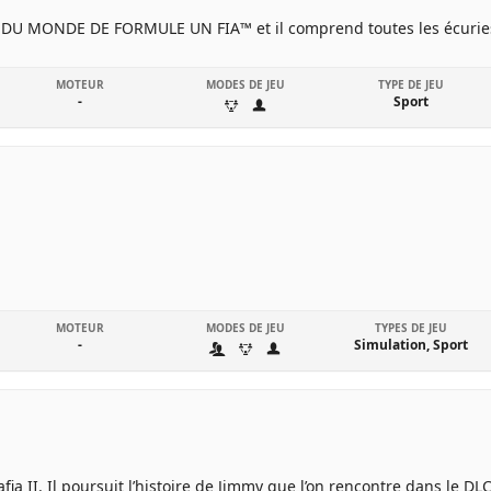
DU MONDE DE FORMULE UN FIA™ et il comprend toutes les écuries, tou
MOTEUR
MODES DE JEU
TYPE DE JEU
-
Sport
MOTEUR
MODES DE JEU
TYPES DE JEU
-
Simulation, Sport
a II. Il poursuit l’histoire de Jimmy que l’on rencontre dans le DLC