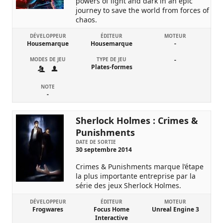
powers of light and dark in an epic
journey to save the world from forces of
chaos.
DÉVELOPPEUR
ÉDITEUR
MOTEUR
Housemarque
Housemarque
-
MODES DE JEU
TYPE DE JEU
-
Plates-formes
NOTE
-
Sherlock Holmes : Crimes &
Punishments
DATE DE SORTIE
30 septembre 2014
Crimes & Punishments marque l’étape
la plus importante entreprise par la
série des jeux Sherlock Holmes.
DÉVELOPPEUR
ÉDITEUR
MOTEUR
Frogwares
Focus Home
Unreal Engine 3
Interactive