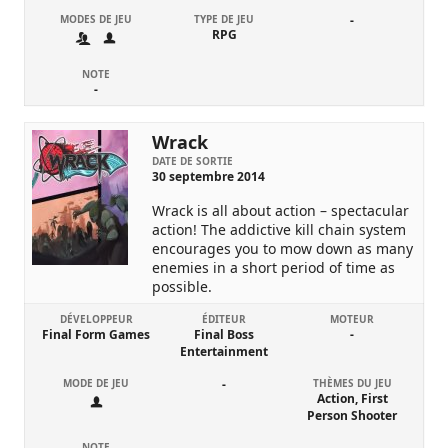
MODES DE JEU
TYPE DE JEU
-
RPG
NOTE
-
Wrack
DATE DE SORTIE
30 septembre 2014
Wrack is all about action – spectacular
action! The addictive kill chain system
encourages you to mow down as many
enemies in a short period of time as
possible.
DÉVELOPPEUR
ÉDITEUR
MOTEUR
Final Form Games
Final Boss
-
Entertainment
MODE DE JEU
-
THÈMES DU JEU
Action, First
Person Shooter
NOTE