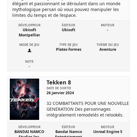
élégant et passionnant se déroulant dans un monde
mythologique persan où vous pouvez manipuler les
limites du temps et de l’espace.
DÉVELOPPEUR
ÉDITEUR
MOTEUR
Ubisoft
Ubisoft
-
Montpellier
MODE DE JEU
TYPE DE JEU
THÈME DU JEU
Plates-formes
Aventure
NOTE
-
Tekken 8
DATE DE SORTIE
26 janvier 2024
32 COMBATTANTS POUR UNE NOUVELLE
GENERATION Des personnages
intégralement remodelés et relookés.
DÉVELOPPEUR
ÉDITEUR
MOTEUR
BANDAI NAMCO
Bandai Namco
Unreal Engine 5
Studios Inc.
Entertainment