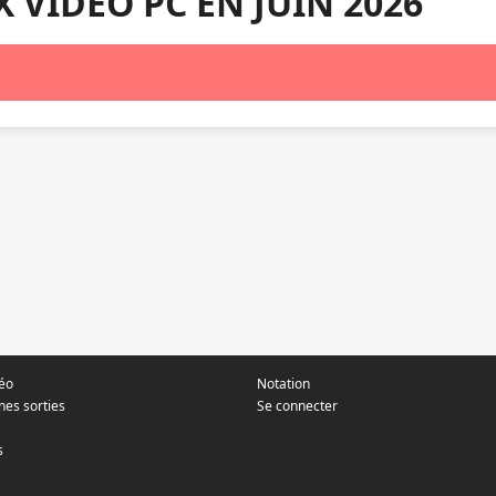
X VIDÉO PC EN JUIN 2026
déo
Notation
nes sorties
Se connecter
s