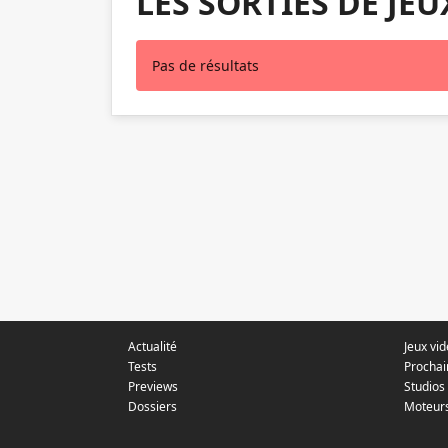
LES SORTIES DE JEU
Pas de résultats
Actualité
Jeux vi
Tests
Prochai
Previews
Studios
Dossiers
Moteur